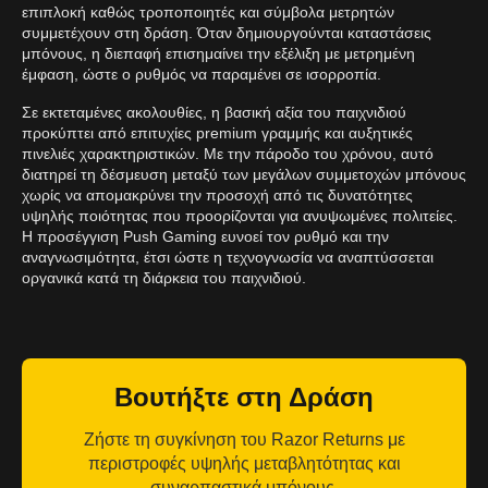
επιπλοκή καθώς τροποποιητές και σύμβολα μετρητών
συμμετέχουν στη δράση. Όταν δημιουργούνται καταστάσεις
μπόνους, η διεπαφή επισημαίνει την εξέλιξη με μετρημένη
έμφαση, ώστε ο ρυθμός να παραμένει σε ισορροπία.
Σε εκτεταμένες ακολουθίες, η βασική αξία του παιχνιδιού
προκύπτει από επιτυχίες premium γραμμής και αυξητικές
πινελιές χαρακτηριστικών. Με την πάροδο του χρόνου, αυτό
διατηρεί τη δέσμευση μεταξύ των μεγάλων συμμετοχών μπόνους
χωρίς να απομακρύνει την προσοχή από τις δυνατότητες
υψηλής ποιότητας που προορίζονται για ανυψωμένες πολιτείες.
Η προσέγγιση Push Gaming ευνοεί τον ρυθμό και την
αναγνωσιμότητα, έτσι ώστε η τεχνογνωσία να αναπτύσσεται
οργανικά κατά τη διάρκεια του παιχνιδιού.
Βουτήξτε στη Δράση
Ζήστε τη συγκίνηση του Razor Returns με
περιστροφές υψηλής μεταβλητότητας και
συναρπαστικά μπόνους.