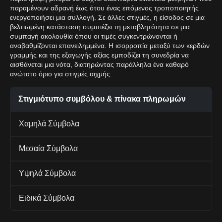
παραμένουν αδρανή έως ότου ένας επόμενος τροποποιητής
ενεργοποιήσει μια συλλογή. Σε άλλες στιγμές, η είσοδος σε μια
βελτιωμένη κατάσταση συμπιέζει τη μεταβλητότητα σε μια
συμπαγή ακολουθία όπου οι τιμές συγκεντρώνονται ή
αναβαθμίζονται επανειλημμένα. Η ισορροπία μεταξύ των κερδών
γραμμής και της εξαγωγής αξίας εμποδίζει τη συνεδρία να
αισθάνεται μια νότα, διατηρώντας παράλληλα ένα καθαρό
ανώτατο όριο για στιγμές αιχμής.
Στιγμιότυπο συμβόλου & πίνακα πληρωμών
Χαμηλά Σύμβολα
Μεσαία Σύμβολα
Υψηλά Σύμβολα
Ειδικά Σύμβολα