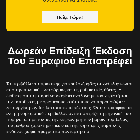
Παίξε Τώρα!
Δωρεάν Επίδειξη Έκδοση
Του Ξυραφιού Επιστρέφει
Τα περιβάλλοντα πρακτικής για κουλοχέρηδες συχνά εξαρτώνται
από την πολιτική πλατφόρμας και τις ρυθμιστικές άδειες. Η
διαθεσιμότητα μπορεί να διαφέρει ανάλογα με τον χειριστή και
την τοποθεσία, με ορισμένους ιστότοπους να παρουσιάζουν
λειτουργίες play-for-fun υπό τις άδειές τους. Όπου προσφέρεται,
ένα μη νομισματικό περιβάλλον αντικατοπτρίζει τη μηχανική του
πυρήνα, επιτρέποντας την εξερεύνηση των βαρών συμβόλων,
του ρυθμού χαρακτηριστικών και της ευρύτερης καμπύλης
κινδύνου χωρίς πραγματικά πονταρίσματα.