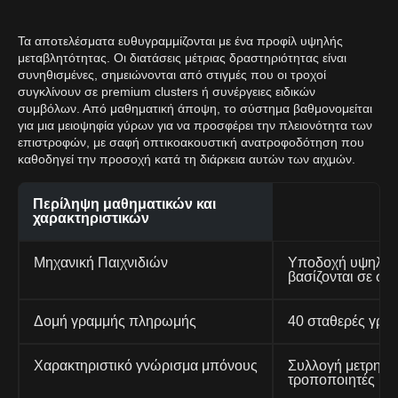
Τα αποτελέσματα ευθυγραμμίζονται με ένα προφίλ υψηλής
μεταβλητότητας. Οι διατάσεις μέτριας δραστηριότητας είναι
συνηθισμένες, σημειώνονται από στιγμές που οι τροχοί
συγκλίνουν σε premium clusters ή συνέργειες ειδικών
συμβόλων. Από μαθηματική άποψη, το σύστημα βαθμονομείται
για μια μειοψηφία γύρων για να προσφέρει την πλειονότητα των
επιστροφών, με σαφή οπτικοακουστική ανατροφοδότηση που
καθοδηγεί την προσοχή κατά τη διάρκεια αυτών των αιχμών.
Περίληψη μαθηματικών και
χαρακτηριστικών
Μηχανική Παιχνιδιών
Υποδοχή υψηλής 
βασίζονται σε συ
Δομή γραμμής πληρωμής
40 σταθερές γρα
Χαρακτηριστικό γνώρισμα μπόνους
Συλλογή μετρητών
τροποποιητές