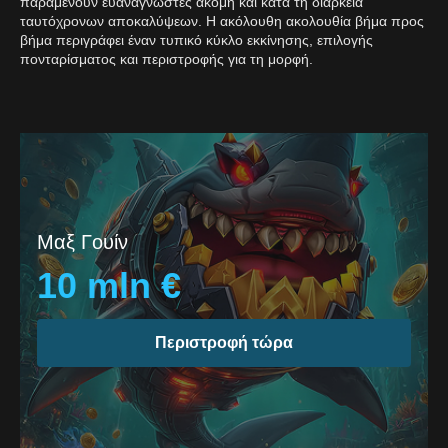
παραμένουν ευανάγνωστες ακόμη και κατά τη διάρκεια
ταυτόχρονων αποκαλύψεων. Η ακόλουθη ακολουθία βήμα προς
βήμα περιγράφει έναν τυπικό κύκλο εκκίνησης, επιλογής
πονταρίσματος και περιστροφής για τη μορφή.
Μαξ Γουίν
10 mln €
Περιστροφή τώρα