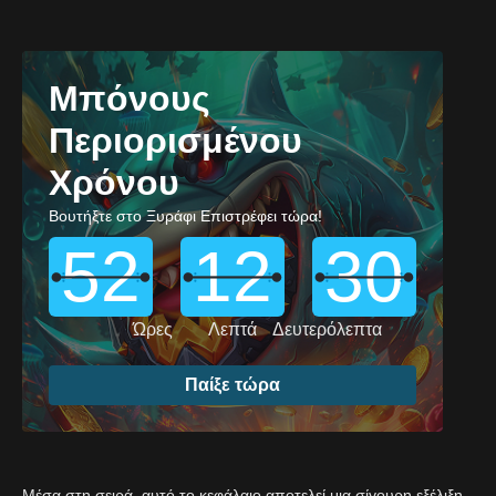
Μπόνους
Περιορισμένου
Χρόνου
Βουτήξτε στο Ξυράφι Επιστρέφει τώρα!
52
12
28
Ώρες
Λεπτά
Δευτερόλεπτα
Παίξε τώρα
Μέσα στη σειρά, αυτό το κεφάλαιο αποτελεί μια σίγουρη εξέλιξη