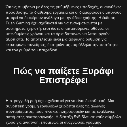
Όπως συμβαίνει με όλες τις ρυθμιζόμενες υποδοχές, οι συνθήκες
πρόσβασης, τα διαθέσιμα εργαλεία και οι διαμορφώσεις μπόνους
μπορεί να διαφέρουν ανάλογα με την άδεια χρήσης. Η έκδοση
Push Gaming έχει σχεδιαστεί για να ενσωματώνεται με
συστήματα χειριστή, έτσι ώστε οι απαιτούμενες οθόνες, οι
υπενθυμίσεις χρόνου και τα όρια δαπανών να λειτουργούν
αξιόπιστα. Το αποτέλεσμα είναι μια ασφαλής ρύθμιση για
εκτεταμένες συνεδρίες, διατηρώντας παράλληλα την ταυτότητα
και τον ρυθμό του παιχνιδιού.
Πώς να παίξετε Ξυράφι
Επιστρέφει
Η στρογγυλή ροή έχει σχεδιαστεί για να είναι διαισθητική. Μια
συνοπτική γραμμή εργαλείων χειρίζεται όλες τις αλλαγές
πονταρίσματος, τους πίνακες πληροφοριών και τις εναλλαγές
αυτόματης αναπαραγωγής. Η διάταξη 5x5 δίνει σε κάθε σύμβολο
χώρο για αναπνοή, επομένως οι αναγνώσεις γραμμής