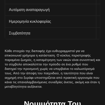
Αυτόματη αναπαραγωγή
Δι
Ημερομηνία κυκλοφορίας
04
Συμβατότητα
Επ
Κάθε στοιχείο της διεπαφής έχει ευθυγραμμιστεί για να
επικοινωνεί γρήγορα η κατάσταση. Ο κύκλος περιστροφής
παραμένει ζωηρός, η καταμέτρηση των νικών είναι συνοπτική και
το σύμβολο αποκαλύπτει την πρόοδο σε ένα ρυθμό που
διατηρεί την προσμονή χωρίς να υπερβαίνει το καλωσόρισμά
τους. Από την άποψη του παιχνιδιού, η ταυτότητα που είναι
αιχμηρή στο ξυράφι υποστηρίζεται από πρακτική εργονομία που
κάνει τις επαναλαμβανόμενες συνεδρίες άνετες, ακόμη και όταν η
μεταβλητότητα αυξάνεται.
Νομιμότητα Του