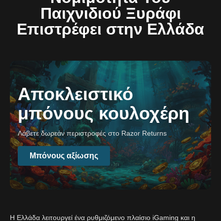
Παιχνιδιού Ξυράφι
Επιστρέφει στην Ελλάδα
Αποκλειστικό
μπόνους κουλοχέρη
Λάβετε δωρεάν περιστροφές στο Razor Returns
Μπόνους αξίωσης
Η Ελλάδα λειτουργεί ένα ρυθμιζόμενο πλαίσιο iGaming και η