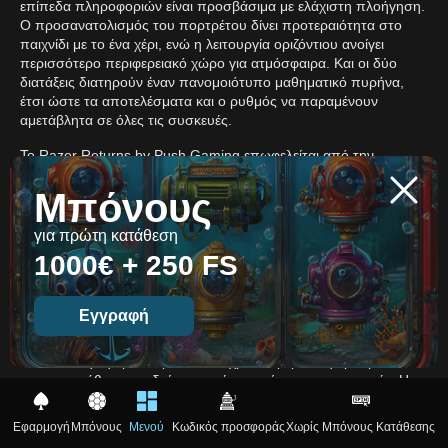
επίπεδα πληροφοριών είναι προσβάσιμα με ελάχιστη πλοήγηση.
Ο προσανατολισμός του πορτρέτου δίνει προτεραιότητα στο
παιχνίδι με το ένα χέρι, ενώ η λειτουργία οριζόντιου ανοίγει
περισσότερο περιφερειακό χώρο για ατμόσφαιρα. Και οι δύο
διατάξεις διατηρούν έναν πανομοιότυπο μαθηματικό πυρήνα,
έτσι ώστε τα αποτελέσματα και ο ρυθμός να παραμένουν
αμετάβλητα σε όλες τις συσκευές.
Το Razor Returns by Push Gaming επωφελείται από την
ταξινόμηση χρωμάτων και τις σιλουέτες συμβόλων που
επιλέγονται για ευκρίνεια στη μικρή οθόνη. Τα εικονίδια Premium
Μπόνους
παραμένουν ευανάγνωστα με μια ματιά, οι τάξεις των καρτών
είναι ευκρινείς και χαμηλού θορύβου και τα ειδικά σύμβολα
για πρώτη κατάθεση
πλαισιώνονται για να διασφαλίζεται η άμεση αναγνώριση όταν
1000€ + 250 FS
αλλάζουν οι καταστάσεις. Αυτές οι αποφάσεις έχουν σημασία σε
στιγμές υψηλής έντασης, όταν η γρήγορη κατανόηση των
συμπλεγμάτων τιμών και των τροποποιητών κρατά την
Εγγραφή
προσοχή στη σωστή θέση.
Η απόδοση της μπαταρίας και οι χρόνοι φόρτωσης ρυθμίζονται
για τις συνήθεις συνεδρίες κινητών σε σύγχρονες συσκευές. Η
διαχείριση των περιουσιακών στοιχείων ροής γίνεται έτσι ώστε οι
επανασυνδέσεις ή οι προσωρινές πτώσεις να μην διαταράσσουν
Εφαρμογή
Μπόνους
Μενού
Κωδικός προσφοράς
Χωρίς Μπόνους Κατάθεσης
την κατάσταση. Ως αποτέλεσμα, η υποδοχή Razor Returns είναι